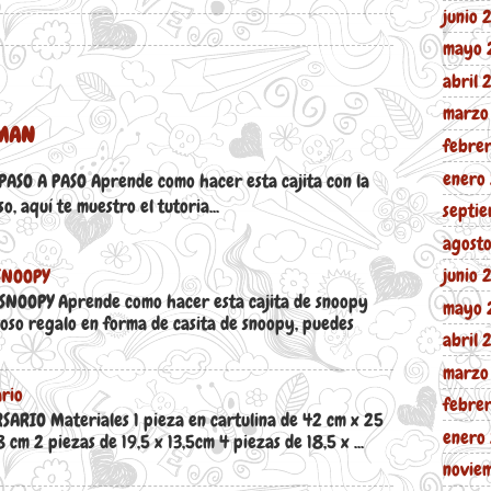
junio
mayo 
abril
marzo
RMAN
febre
enero
SO A PASO Aprende como hacer esta cajita con la
, aquí te muestro el tutoria...
septi
agost
junio 
SNOOPY
SNOOPY Aprende como hacer esta cajita de snoopy
mayo 
oso regalo en forma de casita de snoopy, puedes
abril 
marzo
rio
febre
RIO Materiales 1 pieza en cartulina de 42 cm x 25
enero
 cm 2 piezas de 19,5 x 13,5cm 4 piezas de 18,5 x ...
novie