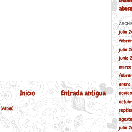
Denun
abus
ARCHI
julio 
febre
julio 
junio
marzo
febre
enero
Inicio
Entrada antigua
novie
octub
 (Atom)
septi
agost
julio 