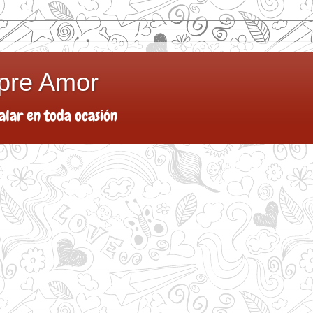
pre Amor
alar en toda ocasión