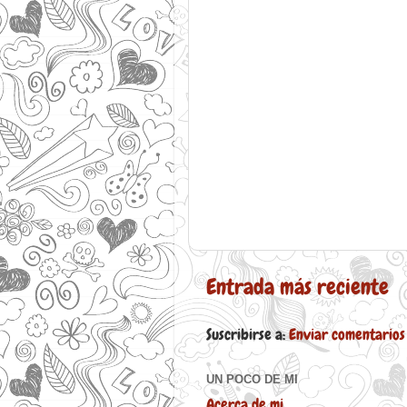
Entrada más reciente
Suscribirse a:
Enviar comentarios
UN POCO DE MI
Acerca de mi