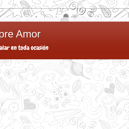
pre Amor
alar en toda ocasión