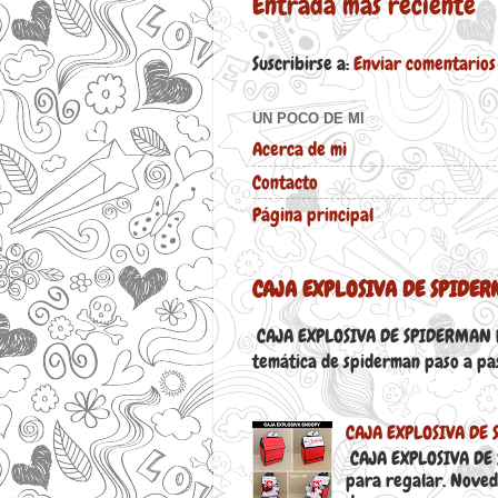
Entrada más reciente
Suscribirse a:
Enviar comentarios
UN POCO DE MI
Acerca de mi
Contacto
Página principal
CAJA EXPLOSIVA DE SPIDE
CAJA EXPLOSIVA DE SPIDERMAN PA
temática de spiderman paso a paso
CAJA EXPLOSIVA DE 
CAJA EXPLOSIVA DE 
para regalar. Noved