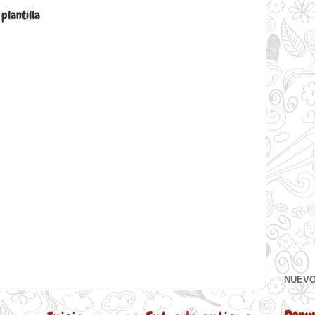
plantilla
NUEVO