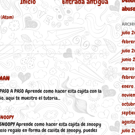
Denun
Inicio
Entrada antigua
abus
 (Atom)
ARCHI
julio 
febre
julio 
junio
marzo
febre
RMAN
enero
SO A PASO Aprende como hacer esta cajita con la
novie
, aquí te muestro el tutoria...
octub
septi
SNOOPY
agost
SNOOPY Aprende como hacer esta cajita de snoopy
oso regalo en forma de casita de snoopy, puedes
julio 