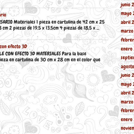
junio
mayo 
rio
RIO Materiales 1 pieza en cartulina de 42 cm x 25
abril
 cm 2 piezas de 19,5 x 13,5cm 4 piezas de 18,5 x ...
marzo
febre
con efecto 3D
enero
 CON EFECTO 3D MATERIALES Para la base
septi
eza en cartulina de 30 cm x 28 cm en el color que
agost
junio 
mayo 
abril 
marzo
febre
enero
novie